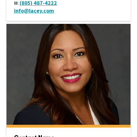
(805) 487-4222
M:
info@lacey.com